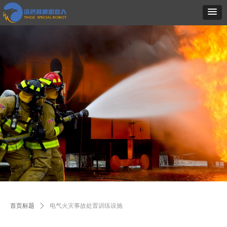
首页标题
ꄲ
电气火灾事故处置训练设施